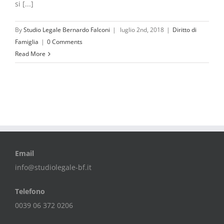
si [...]
By
Studio Legale Bernardo Falconi
|
luglio 2nd, 2018
|
Diritto di
Famiglia
|
0 Comments
Read More
Email
info@studiolegale-bf.it
Telefono
0039 06 372 0206