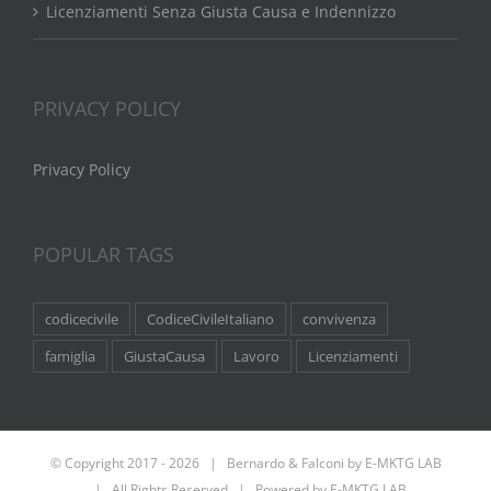
Licenziamenti Senza Giusta Causa e Indennizzo
PRIVACY POLICY
Privacy Policy
POPULAR TAGS
codicecivile
CodiceCivileItaliano
convivenza
famiglia
GiustaCausa
Lavoro
Licenziamenti
© Copyright 2017 -
2026 | Bernardo & Falconi by
E-MKTG LAB
| All Rights Reserved | Powered by
E-MKTG LAB